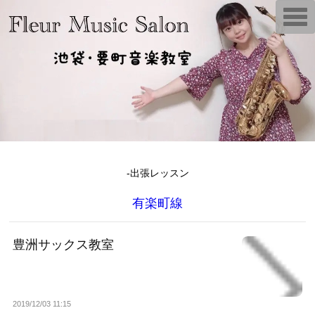
T
o
g
g
l
e
n
a
v
i
g
a
t
i
o
n
-出張レッスン
有楽町線
豊洲サックス教室
2019/12/03 11:15