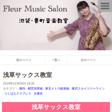
T
o
g
g
l
e
n
a
v
i
g
a
t
i
o
前のページ
一覧へ
次のページ
n
浅草サックス教室
2019年12月04日 18:35
カテゴリ：
都内
都営浅草線
東京メトロ銀座線
東武スカイツリーライン
つくばエクスプレス
台東区
浅草サックス教室