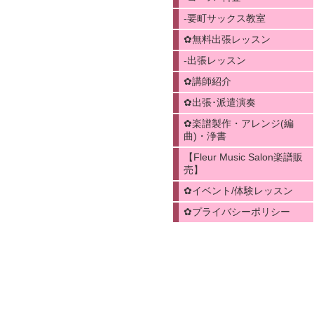
-要町サックス教室
✿無料出張レッスン
-出張レッスン
✿講師紹介
✿出張･派遣演奏
✿楽譜製作・アレンジ(編
曲)・浄書
【Fleur Music Salon楽譜販
売】
✿イベント/体験レッスン
✿プライバシーポリシー