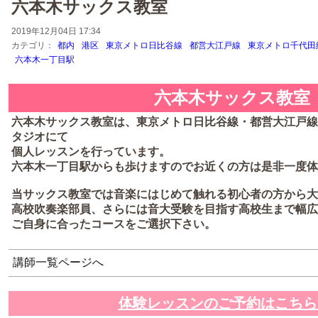
六本木サックス教室
2019年12月04日 17:34
カテゴリ：
都内
港区
東京メトロ日比谷線
都営大江戸線
東京メトロ千代田
六本木一丁目駅
六本木サックス教室
六本木サックス教室は、東京メトロ日比谷線・都営大江戸線
タジオにて
個人レッスンを行っています。
六本木一丁目駅からも歩けますのでお近くの方は是非一度体
当サックス教室では音楽にはじめて触れる初心者の方から大
高校吹奏楽部員、さらには音大受験を目指す高校生まで幅広
ご自身に合ったコースをご選択下さい。
講師一覧ページへ
体験レッスンのご予約はこちら