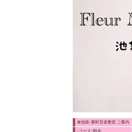
✿池袋･要町音楽教室 ご案内
-コース･料金