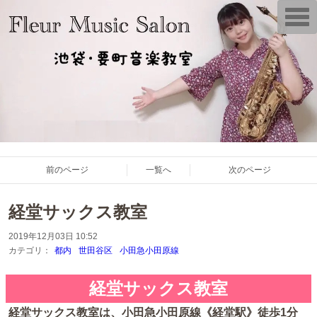
T
o
g
g
l
e
n
a
v
i
g
a
t
i
o
前のページ
一覧へ
次のページ
n
経堂サックス教室
2019年12月03日 10:52
カテゴリ：
都内
世田谷区
小田急小田原線
経堂サックス教室
経堂サックス教室は、小田急小田原線《経堂駅》徒歩1分